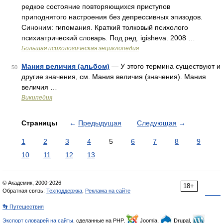
редкое состояние повторяющихся приступов
приподнятого настроения без депрессивных эпизодов.
Синоним: гипомания. Краткий толковый психолого
психиатрический словарь. Под ред. igisheva. 2008 …
Большая психологическая энциклопедия
Мания величия (альбом)
— У этого термина существуют и
50
другие значения, см. Мания величия (значения). Мания
величия …
Википедия
Страницы
←
Предыдущая
Следующая
→
1
2
3
4
5
6
7
8
9
10
11
12
13
© Академик, 2000-2026
18+
Обратная связь:
Техподдержка
,
Реклама на сайте
👣 Путешествия
Экспорт словарей на сайты
, сделанные на PHP,
Joomla,
Drupal,