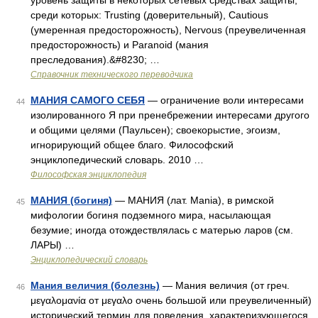
уровень защиты в некоторых сетевых средствах защиты,
среди которых: Trusting (доверительный), Cautious
(умеренная предосторожность), Nervous (преувеличенная
предосторожность) и Paranoid (мания
преследования).&#8230; …
Справочник технического переводчика
МАНИЯ САМОГО СЕБЯ
— ограничение воли интересами
44
изолированного Я при пренебрежении интересами другого
и общими целями (Паульсен); своекорыстие, эгоизм,
игнорирующий общее благо. Философский
энциклопедический словарь. 2010 …
Философская энциклопедия
МАНИЯ (богиня)
— МАНИЯ (лат. Mania), в римской
45
мифологии богиня подземного мира, насылающая
безумие; иногда отождествлялась с матерью ларов (см.
ЛАРЫ) …
Энциклопедический словарь
Мания величия (болезнь)
— Мания величия (от греч.
46
μεγαλομανία от μεγαλο очень большой или преувеличенный)
исторический термин для поведения, характеризующегося