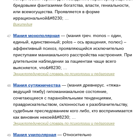
бредовыми фантазиями богатства, власти, гениальности,
или всемогущества. Проявляется в форме
иррациональной&#8230; …
Википедия
Мания монополярная
— (мания греч. monos – один,
47
единый, единственный; polos – ось вращения, полюс) –
аффективный психоз, проявляющийся исключительно
приступами маниакального расстройства настроения. При
длительном наблюдении за пациентам чаще всего
выясняется, что&#8230; …
Энциклопедический словарь по психологии и педагогике
Мания сутяжничества
— (мания древнерус. «тяжа»
48
ведущий тяжбу) гипоманиакальное состояние,
сочетающееся с паранойяльными тенденциями,
правдоискательством, склонностью к разоблачительству,
судебным преследованием кого либо, кто воспринимается
как виновник некоей&#8230; …
Энциклопедический словарь по психологии и педагогике
Мания униполярная
— Относительно
49