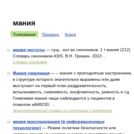
мания
Толкование
Перевод
Книги
мания чистоты
— сущ., кол во синонимов: 1 • мания (212)
41
Словарь синонимов ASIS. В.Н. Тришин. 2013 …
Словарь синонимов
Мания гневливая
— – мания с приподнятым настроением,
42
в структуре которого значительно выражены или даже
выступают на первый план раздражительность,
вспыльчивость, гневливость, конфликтность, ревность и т.д.
Гневливая мания чаще наблюдается у пациентов в
пожилом и&#8230; …
Энциклопедический словарь по психологии и педагогике
мания преследования (в информационных
43
технологиях)
— Режим политики безопасности или